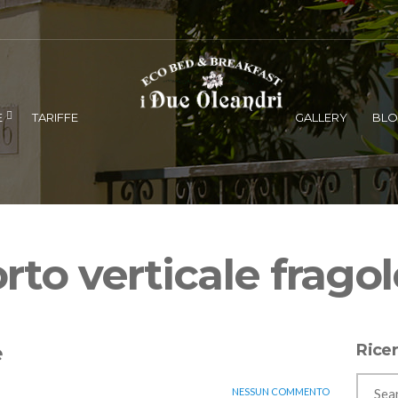
E
TARIFFE
GALLERY
BL
orto verticale fragol
e
Rice
NESSUN COMMENTO