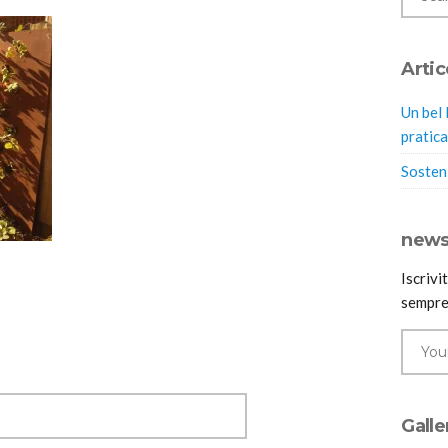
Artic
Un bel 
pratica
Sosteni
news
Iscrivi
sempre
Galle