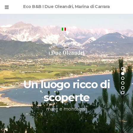
Eco B&B I Due Oleandri, Marina di Carrara
Un luogo ricco di
scoperte
mare e montagna