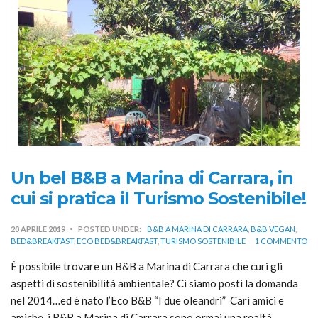
Un bel B&B a Marina di Carrara, in
cui si pratica il Turismo Sostenibile!
20 APRILE 2019
POSTED UNDER:
B&B A MARINA DI CARRARA
,
B&B VEGAN
,
BED&BREAKFAST
,
ECO BED&BREAKFAST
,
TURISMO SOSTENIBILE
1 COMMENTO
È possibile trovare un B&B a Marina di Carrara che curi gli
aspetti di sostenibilità ambientale? Ci siamo posti la domanda
nel 2014…ed è nato l’Eco B&B “I due oleandri” Cari amici e
amiche, i B&B a Marina di Carrara sono ormai una realtà