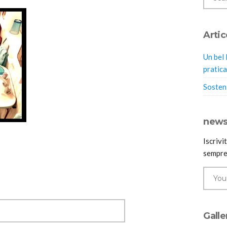
Artic
Un bel 
pratica
Sosteni
news
Iscrivi
sempre
Galle