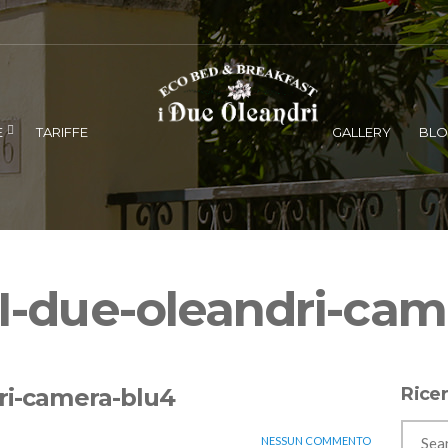
E
TARIFFE
GALLERY
BL
I-due-oleandri-cam
ri-camera-blu4
Rice
NESSUN COMMENTO