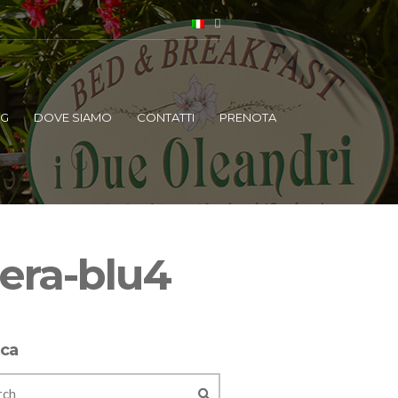
OG
DOVE SIAMO
CONTATTI
PRENOTA
era-blu4
rca