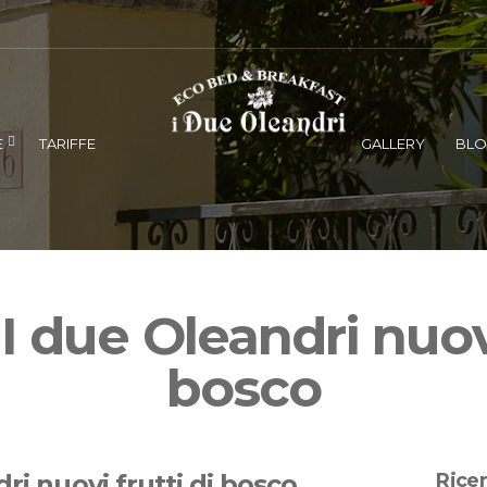
E
TARIFFE
GALLERY
BL
 due Oleandri nuovi
bosco
ri nuovi frutti di bosco
Rice