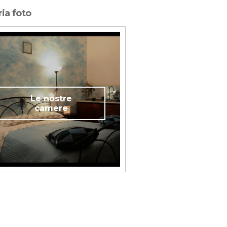
ria foto
Le nostre
camere