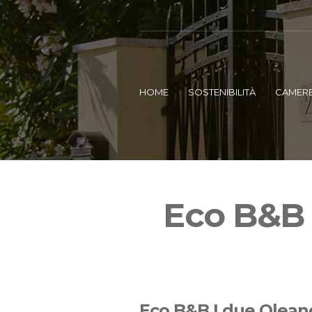
HOME
SOSTENIBILITÀ
CAMER
Eco B&B I
Eco B&B I due Oleand