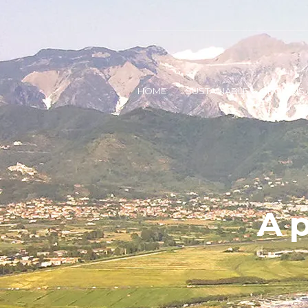
HOME
SUSTAINABLE
ROOMS
A p