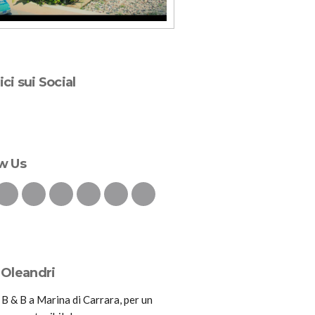
ci sui Social
w Us
 Oleandri
B & B a Marina di Carrara, per un