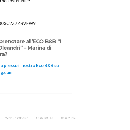
rno sostenibile!
5003C2Z7ZBVFW9
prenotare all’ECO B&B “I
leandri” – Marina di
ra?
a presso il nostro Eco B&B su
ng.com
WHERE WE ARE
CONTACTS
BOOKING