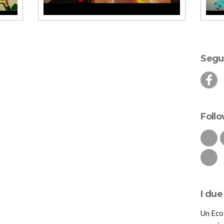
Segui
Follo
I due
Un Eco 