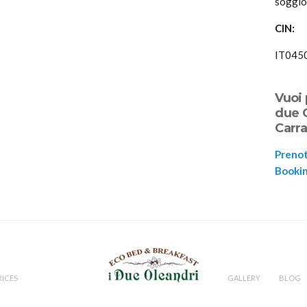
soggio
CIN:
IT04
Vuoi 
due O
Carra
Prenot
Booki
RICES
GALLERY
BLOG