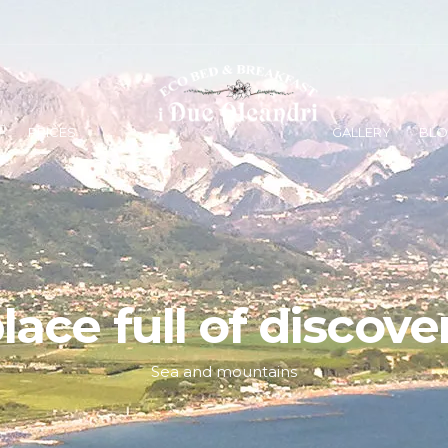
PRICES
GALLERY
BL
lace full of discove
Sea and mountains