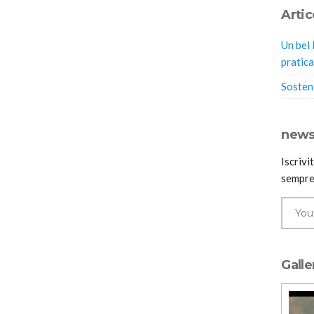
Artic
Un bel 
pratica
Sosteni
news
Iscrivi
sempre
Galle