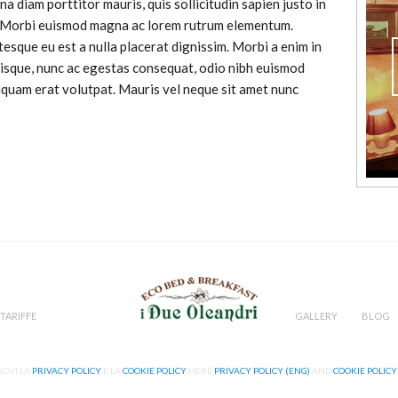
a diam porttitor mauris, quis sollicitudin sapien justo in
m. Morbi euismod magna ac lorem rutrum elementum.
esque eu est a nulla placerat dignissim. Morbi a enim in
sque, nunc ac egestas consequat, odio nibh euismod
Aliquam erat volutpat. Mauris vel neque sit amet nunc
TARIFFE
GALLERY
BLOG
ROVI LA
PRIVACY POLICY
E LA
COOKIE POLICY
HERE
PRIVACY POLICY (ENG)
AND
COOKIE POLICY