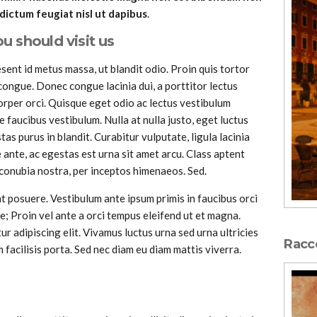
dictum feugiat nisl ut dapibus
.
 should visit us
sent id metus massa, ut blandit odio. Proin quis tortor
 congue. Donec congue lacinia dui, a porttitor lectus
rper orci. Quisque eget odio ac lectus vestibulum
e faucibus vestibulum. Nulla at nulla justo, eget luctus
stas purus in blandit. Curabitur vulputate, ligula lacinia
 ante, ac egestas est urna sit amet arcu. Class aptent
 conubia nostra, per inceptos himenaeos. Sed.
 posuere. Vestibulum ante ipsum primis in faucibus orci
ae; Proin vel ante a orci tempus eleifend ut et magna.
r adipiscing elit. Vivamus luctus urna sed urna ultricies
Rac
 facilisis porta. Sed nec diam eu diam mattis viverra.