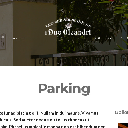
E
TARIFFE
GALLERY
BL
Parking
Galle
tur adipiscing elit. Nullam in dui mauris. Vivamus
hicula. Sed auctor neque eu tellus rhoncus ut
a enim. Phasellus molestie magna non est bibendum non