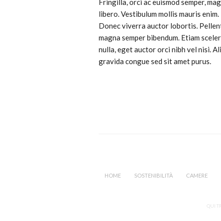
Fringilla, orci ac euismod semper, magn
libero. Vestibulum mollis mauris eni
Donec viverra auctor lobortis. Pellent
magna semper bibendum. Etiam sceleri
nulla, eget auctor orci nibh vel nisi. 
gravida congue sed sit amet purus.
HOME
SOSTENIBILITÀ
CAMERE
QUI T