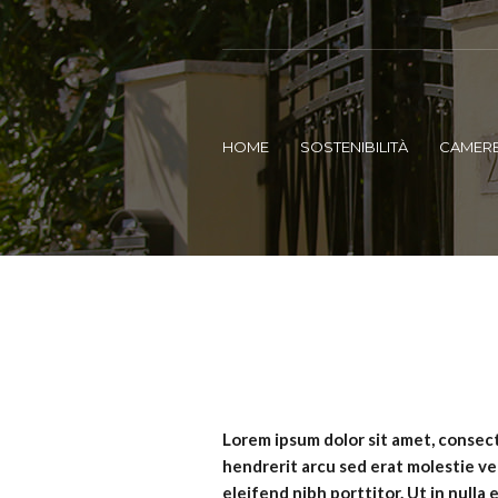
HOME
SOSTENIBILITÀ
CAMER
Lorem ipsum dolor sit amet, consecte
hendrerit arcu sed erat molestie ve
eleifend nibh porttitor. Ut in null