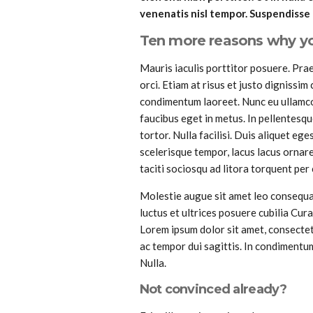
venenatis nisl tempor. Suspendisse 
Ten more reasons why you
Mauris iaculis porttitor posuere. Prae
orci. Etiam at risus et justo dignissim
condimentum laoreet. Nunc eu ullamco
faucibus eget in metus. In pellentesqu
tortor. Nulla facilisi. Duis aliquet ege
scelerisque tempor, lacus lacus ornare
taciti sociosqu ad litora torquent per
Molestie augue sit amet leo consequat
luctus et ultrices posuere cubilia Cur
Lorem ipsum dolor sit amet, consectetu
ac tempor dui sagittis. In condimentum
Nulla.
Not convinced already?