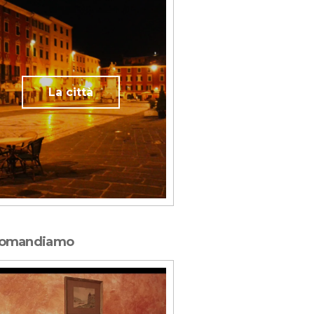
La città
comandiamo