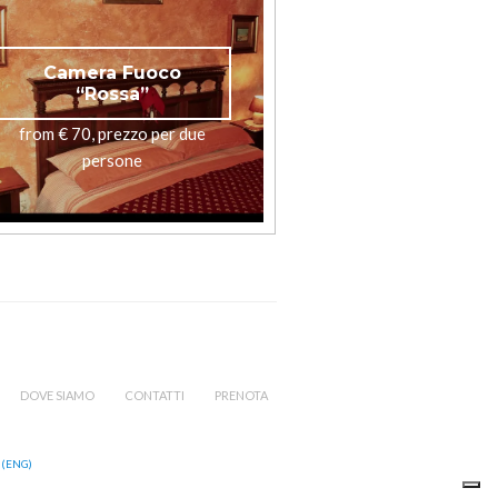
Camera Fuoco
“Rossa”
from € 70, prezzo per due
persone
DOVE SIAMO
CONTATTI
PRENOTA
 (ENG)